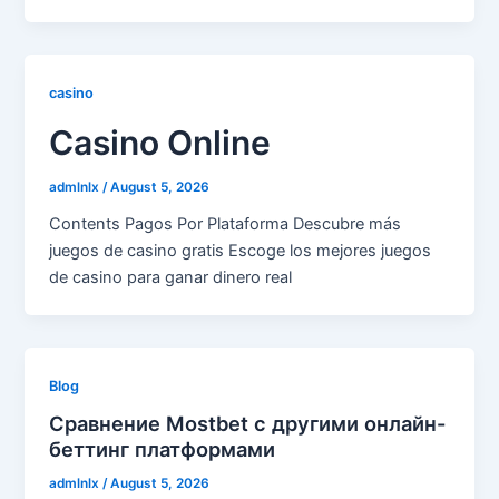
casino
Casino Online
admlnlx
/
August 5, 2026
Contents Pagos Por Plataforma Descubre más
juegos de casino gratis Escoge los mejores juegos
de casino para ganar dinero real
Blog
Сравнение Mostbet с другими онлайн-
беттинг платформами
admlnlx
/
August 5, 2026