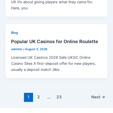
UK It’s about giving players what they came for.
Here, you
Blog
Popular UK Casinos for Online Roulette
admlnlx
/
August 5, 2026
Licensed UK Casinos 2026 Safe UKGC Online
Casino Sites A first-deposit offer for new players,
usually a deposit match (like
Post
1
2
…
23
Next
→
pagination