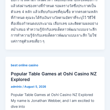
แล้วส่งผ่านช่องทางที่กำหนด รอผลรางวัลซึ่งประกาศเป็น
ตัวเลข 4 หลัก แล้วเทียบกับเลขที่คุณซื้อ หากตรงตามหลัก
ที่กำหนด คุณจะได้รับเงินรางวัลตามอัตราที่ระบุไว้ วิธีใช้
คือเพียงกำหนดงบประมาณ เลือกเลข และติดตามผลอย่าง
สม่ำเสมอ ทำความรู้จักกับเลขเด็ดลาวพัฒนาแบบเจาะลึก
การทำความรู้จักกับเลขเด็ดลาวพัฒนาแบบเจาะลึก ไม่ใช่
แค่การดูตัวเลขเดี่ยว ๆ
best online casino
Popular Table Games at Oshi Casino NZ
Explored
admlnlx
/
August 5, 2026
Popular Table Games at Oshi Casino NZ Explored
My name is Jonathan Webber, and I am excited to
dive into