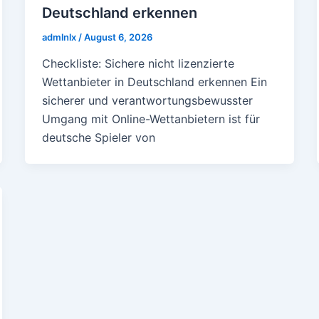
Deutschland erkennen
admlnlx
/
August 6, 2026
Checkliste: Sichere nicht lizenzierte
Wettanbieter in Deutschland erkennen Ein
sicherer und verantwortungsbewusster
Umgang mit Online-Wettanbietern ist für
deutsche Spieler von