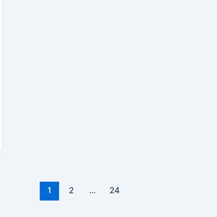
1
2
…
24