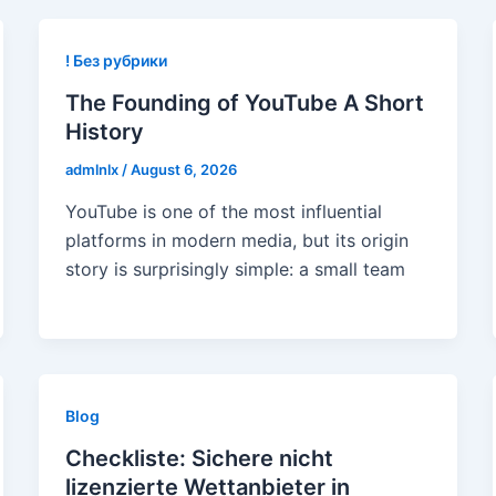
! Без рубрики
The Founding of YouTube A Short
History
admlnlx
/
August 6, 2026
YouTube is one of the most influential
platforms in modern media, but its origin
story is surprisingly simple: a small team
Blog
Checkliste: Sichere nicht
lizenzierte Wettanbieter in