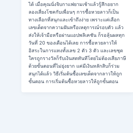
ได้ เมื่อคุณนั่งจิบกาแฟยามเช้าแล้วรู้สึกอยาก
ลองเสี่ยงโชคกับเพื่อนๆ การซื้อหวยลาวก็เป็น
ทางเลือกที่สนุกและเข้าถึงง่าย เพราะแค่เลือก
เลขเด็ดจากความฝันหรือเหตุการณ์รอบตัว แล้ว
ส่งให้เจ้ามือหรือผ่านแอปพลิเคชัน ก็รอลุ้นผลทุก
วันที่ 20 ของเดือนได้เลย การซื้อหวยลาวให้
อิสระในการแทงทั้งเลข 2 ตัว 3 ตัว และเลขชุด
ใครถูกรางวัลก็รับเงินสดทันทีโดยไม่ต้องเสียภาษี
ด้วยขั้นตอนที่ไม่ยุ่งยาก แค่มีเงินหลักสิบก็ร่วม
สนุกได้แล้ว วิธีเริ่มต้นซื้อเลขเด็ดจากลาวให้ถูก
ขั้นตอน การเริ่มต้นซื้อหวยลาวให้ถูกขั้นตอน
Post
pagination