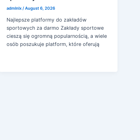
admlnlx
/
August 6, 2026
Najlepsze platformy do zakładów
sportowych za darmo Zakłady sportowe
cieszą się ogromną popularnością, a wiele
osób poszukuje platform, które oferują