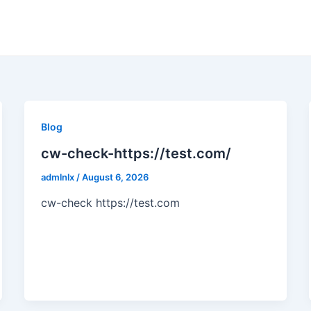
Blog
cw-check-https://test.com/
admlnlx
/
August 6, 2026
cw-check https://test.com