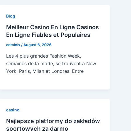
Blog
Meilleur Casino En Ligne Casinos
En Ligne Fiables et Populaires
admlnlx
/
August 6, 2026
Les 4 plus grandes Fashion Week,
semaines de la mode, se trouvent à New
York, Paris, Milan et Londres. Entre
casino
Najlepsze platformy do zakładów
sportowych za darmo