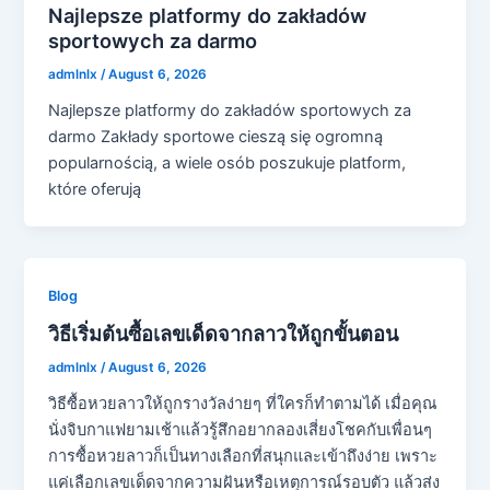
Najlepsze platformy do zakładów
sportowych za darmo
admlnlx
/
August 6, 2026
Najlepsze platformy do zakładów sportowych za
darmo Zakłady sportowe cieszą się ogromną
popularnością, a wiele osób poszukuje platform,
które oferują
Blog
วิธีเริ่มต้นซื้อเลขเด็ดจากลาวให้ถูกขั้นตอน
admlnlx
/
August 6, 2026
วิธีซื้อหวยลาวให้ถูกรางวัลง่ายๆ ที่ใครก็ทำตามได้ เมื่อคุณ
นั่งจิบกาแฟยามเช้าแล้วรู้สึกอยากลองเสี่ยงโชคกับเพื่อนๆ
การซื้อหวยลาวก็เป็นทางเลือกที่สนุกและเข้าถึงง่าย เพราะ
แค่เลือกเลขเด็ดจากความฝันหรือเหตุการณ์รอบตัว แล้วส่ง