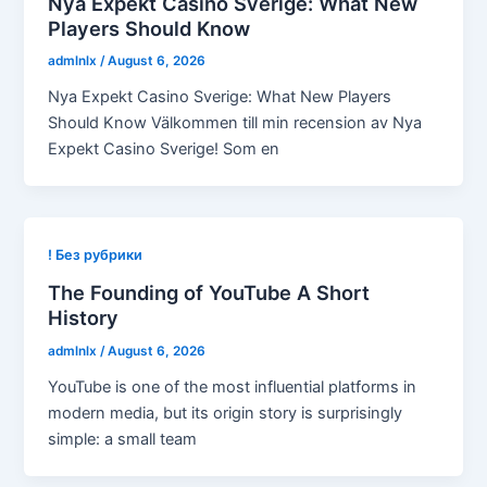
Nya Expekt Casino Sverige: What New
Players Should Know
admlnlx
/
August 6, 2026
Nya Expekt Casino Sverige: What New Players
Should Know Välkommen till min recension av Nya
Expekt Casino Sverige! Som en
! Без рубрики
The Founding of YouTube A Short
History
admlnlx
/
August 6, 2026
YouTube is one of the most influential platforms in
modern media, but its origin story is surprisingly
simple: a small team