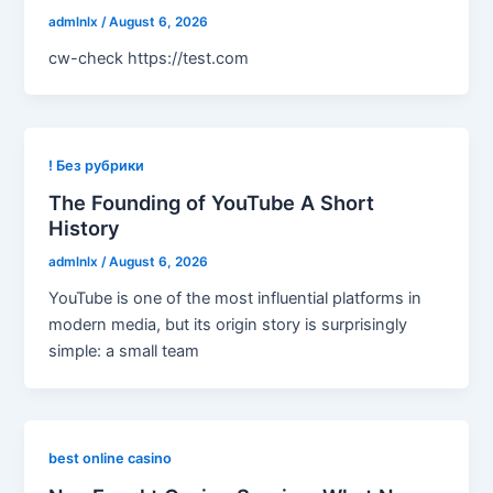
admlnlx
/
August 6, 2026
cw-check https://test.com
! Без рубрики
The Founding of YouTube A Short
History
admlnlx
/
August 6, 2026
YouTube is one of the most influential platforms in
modern media, but its origin story is surprisingly
simple: a small team
best online casino