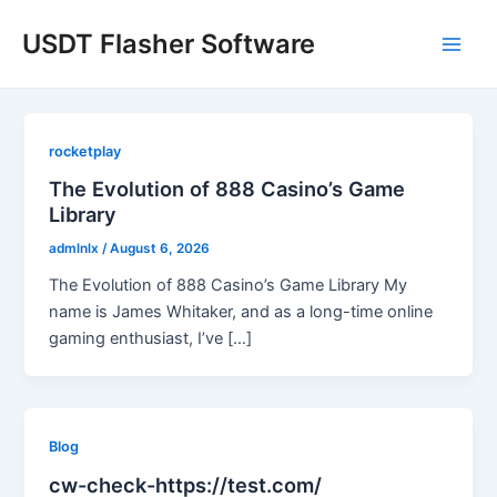
Skip
USDT Flasher Software
to
Main
content
Men
rocketplay
The Evolution of 888 Casino’s Game
Library
admlnlx
/
August 6, 2026
The Evolution of 888 Casino’s Game Library My
name is James Whitaker, and as a long-time online
gaming enthusiast, I’ve […]
Blog
cw-check-https://test.com/