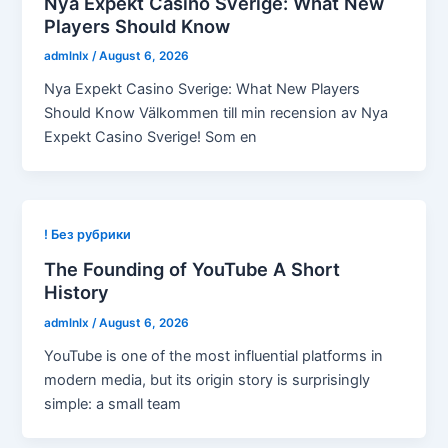
Nya Expekt Casino Sverige: What New
Players Should Know
admlnlx
/
August 6, 2026
Nya Expekt Casino Sverige: What New Players
Should Know Välkommen till min recension av Nya
Expekt Casino Sverige! Som en
! Без рубрики
The Founding of YouTube A Short
History
admlnlx
/
August 6, 2026
YouTube is one of the most influential platforms in
modern media, but its origin story is surprisingly
simple: a small team