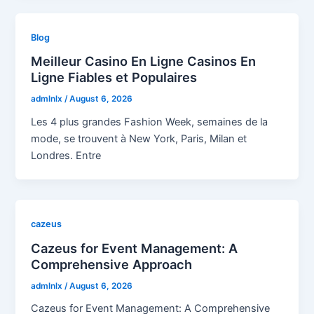
Blog
Meilleur Casino En Ligne Casinos En
Ligne Fiables et Populaires
admlnlx
/
August 6, 2026
Les 4 plus grandes Fashion Week, semaines de la
mode, se trouvent à New York, Paris, Milan et
Londres. Entre
cazeus
Cazeus for Event Management: A
Comprehensive Approach
admlnlx
/
August 6, 2026
Cazeus for Event Management: A Comprehensive