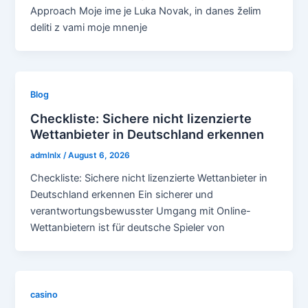
Approach Moje ime je Luka Novak, in danes želim
deliti z vami moje mnenje
Blog
Checkliste: Sichere nicht lizenzierte
Wettanbieter in Deutschland erkennen
admlnlx
/
August 6, 2026
Checkliste: Sichere nicht lizenzierte Wettanbieter in
Deutschland erkennen Ein sicherer und
verantwortungsbewusster Umgang mit Online-
Wettanbietern ist für deutsche Spieler von
casino