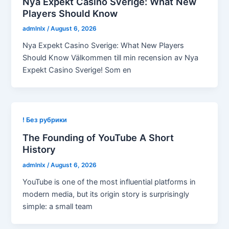
Nya Expekt Casino Sverige: What New
Players Should Know
admlnlx
/
August 6, 2026
Nya Expekt Casino Sverige: What New Players
Should Know Välkommen till min recension av Nya
Expekt Casino Sverige! Som en
! Без рубрики
The Founding of YouTube A Short
History
admlnlx
/
August 6, 2026
YouTube is one of the most influential platforms in
modern media, but its origin story is surprisingly
simple: a small team