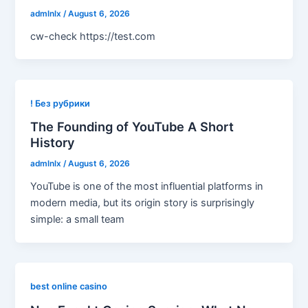
admlnlx
/
August 6, 2026
cw-check https://test.com
! Без рубрики
The Founding of YouTube A Short
History
admlnlx
/
August 6, 2026
YouTube is one of the most influential platforms in
modern media, but its origin story is surprisingly
simple: a small team
best online casino