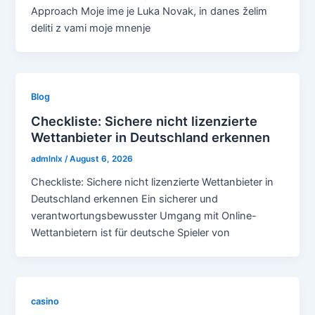
Approach Moje ime je Luka Novak, in danes želim
deliti z vami moje mnenje
Blog
Checkliste: Sichere nicht lizenzierte
Wettanbieter in Deutschland erkennen
admlnlx
/
August 6, 2026
Checkliste: Sichere nicht lizenzierte Wettanbieter in
Deutschland erkennen Ein sicherer und
verantwortungsbewusster Umgang mit Online-
Wettanbietern ist für deutsche Spieler von
casino