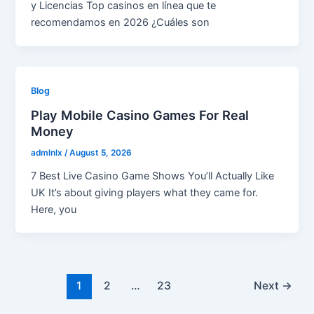
y Licencias Top casinos en línea que te
recomendamos en 2026 ¿Cuáles son
Blog
Play Mobile Casino Games For Real
Money
admlnlx
/
August 5, 2026
7 Best Live Casino Game Shows You’ll Actually Like
UK It’s about giving players what they came for.
Here, you
Post
1
2
…
23
Next
→
pagination