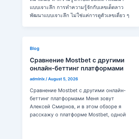
แบบเจาะลึก การทำความรู้จักกับเลขเด็ดลาว
พัฒนาแบบเจาะลึก ไม่ใช่แค่การดูตัวเลขเดี่ยว ๆ
Blog
Сравнение Mostbet с другими
онлайн-беттинг платформами
admlnlx
/
August 5, 2026
Сравнение Mostbet с другими онлайн-
беттинг платформами Меня зовут
Алексей Смирнов, и в этом обзоре я
расскажу о платформе Mostbet, одной