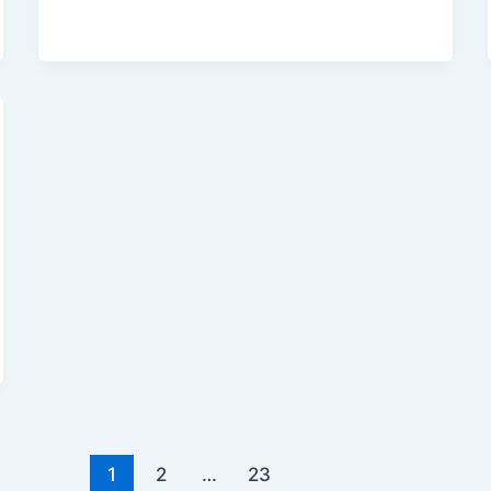
1
2
…
23