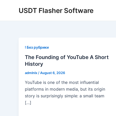
Skip
USDT Flasher Software
to
content
! Без рубрики
The Founding of YouTube A Short
History
admlnlx
/
August 6, 2026
YouTube is one of the most influential
platforms in modern media, but its origin
story is surprisingly simple: a small team
[…]