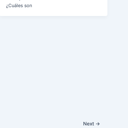
¿Cuáles son
Next
→