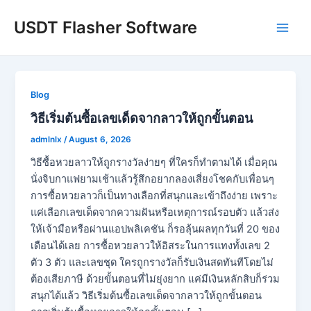
Skip
USDT Flasher Software
to
Main
content
Men
Blog
วิธีเริ่มต้นซื้อเลขเด็ดจากลาวให้ถูกขั้นตอน
admlnlx
/
August 6, 2026
วิธีซื้อหวยลาวให้ถูกรางวัลง่ายๆ ที่ใครก็ทำตามได้ เมื่อคุณ
นั่งจิบกาแฟยามเช้าแล้วรู้สึกอยากลองเสี่ยงโชคกับเพื่อนๆ
การซื้อหวยลาวก็เป็นทางเลือกที่สนุกและเข้าถึงง่าย เพราะ
แค่เลือกเลขเด็ดจากความฝันหรือเหตุการณ์รอบตัว แล้วส่ง
ให้เจ้ามือหรือผ่านแอปพลิเคชัน ก็รอลุ้นผลทุกวันที่ 20 ของ
เดือนได้เลย การซื้อหวยลาวให้อิสระในการแทงทั้งเลข 2
ตัว 3 ตัว และเลขชุด ใครถูกรางวัลก็รับเงินสดทันทีโดยไม่
ต้องเสียภาษี ด้วยขั้นตอนที่ไม่ยุ่งยาก แค่มีเงินหลักสิบก็ร่วม
สนุกได้แล้ว วิธีเริ่มต้นซื้อเลขเด็ดจากลาวให้ถูกขั้นตอน