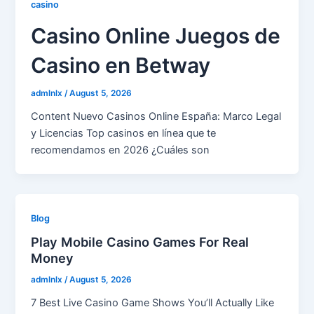
casino
Casino Online Juegos de
Casino en Betway
admlnlx
/
August 5, 2026
Content Nuevo Casinos Online España: Marco Legal
y Licencias Top casinos en línea que te
recomendamos en 2026 ¿Cuáles son
Blog
Play Mobile Casino Games For Real
Money
admlnlx
/
August 5, 2026
7 Best Live Casino Game Shows You’ll Actually Like