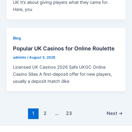
UK It’s about giving players what they came for.
Here, you
Blog
Popular UK Casinos for Online Roulette
admlnlx
/
August 5, 2026
Licensed UK Casinos 2026 Safe UKGC Online
Casino Sites A first-deposit offer for new players,
usually a deposit match (like
Post
1
2
…
23
Next
→
pagination