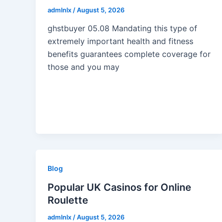
admlnlx
/
August 5, 2026
ghstbuyer 05.08 Mandating this type of
extremely important health and fitness
benefits guarantees complete coverage for
those and you may
Blog
Popular UK Casinos for Online
Roulette
admlnlx
/
August 5, 2026