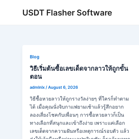
Skip
USDT Flasher Software
to
content
Blog
วิธีเริ่มต้นซื้อเลขเด็ดจากลาวให้ถูกขั้น
ตอน
admlnlx
/
August 6, 2026
วิธีซื้อหวยลาวให้ถูกรางวัลง่ายๆ ที่ใครก็ทำตาม
ได้ เมื่อคุณนั่งจิบกาแฟยามเช้าแล้วรู้สึกอยาก
ลองเสี่ยงโชคกับเพื่อนๆ การซื้อหวยลาวก็เป็น
ทางเลือกที่สนุกและเข้าถึงง่าย เพราะแค่เลือก
เลขเด็ดจากความฝันหรือเหตุการณ์รอบตัว แล้ว