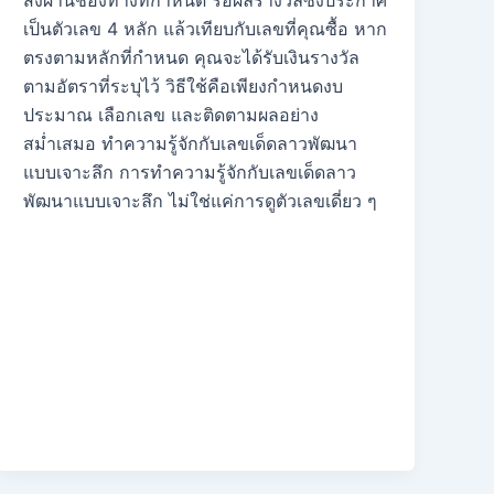
ส่งผ่านช่องทางที่กำหนด รอผลรางวัลซึ่งประกาศ
เป็นตัวเลข 4 หลัก แล้วเทียบกับเลขที่คุณซื้อ หาก
ตรงตามหลักที่กำหนด คุณจะได้รับเงินรางวัล
ตามอัตราที่ระบุไว้ วิธีใช้คือเพียงกำหนดงบ
ประมาณ เลือกเลข และติดตามผลอย่าง
สม่ำเสมอ ทำความรู้จักกับเลขเด็ดลาวพัฒนา
แบบเจาะลึก การทำความรู้จักกับเลขเด็ดลาว
พัฒนาแบบเจาะลึก ไม่ใช่แค่การดูตัวเลขเดี่ยว ๆ