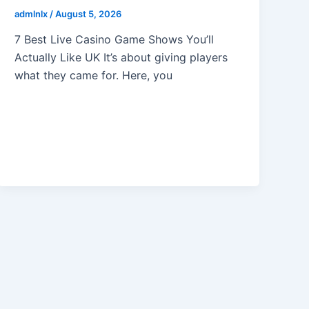
admlnlx
/
August 5, 2026
7 Best Live Casino Game Shows You’ll
Actually Like UK It’s about giving players
what they came for. Here, you