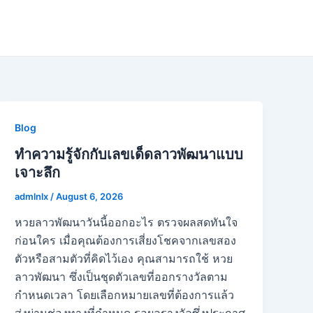
Blog
ทำความรู้จักกับเลขเด็ดลาวพัฒนาแบบ
เจาะลึก
admlnlx
/
August 6, 2026
หวยลาวพัฒนาวันนี้ออกอะไร ตรวจผลสดทันใจ
ก่อนใคร เมื่อคุณต้องการเสี่ยงโชคจากเลขสอง
ตัวหรือสามตัวที่คิดไว้เอง คุณสามารถใช้ หวย
ลาวพัฒนา ซึ่งเป็นชุดตัวเลขที่ออกรางวัลตาม
กำหนดเวลา โดยเลือกหมายเลขที่ต้องการแล้ว