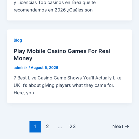
y Licencias Top casinos en línea que te
recomendamos en 2026 ¿Cuáles son
Blog
Play Mobile Casino Games For Real
Money
admlnlx
/
August 5, 2026
7 Best Live Casino Game Shows You’ll Actually Like
UK It’s about giving players what they came for.
Here, you
Post
1
2
…
23
Next
→
pagination