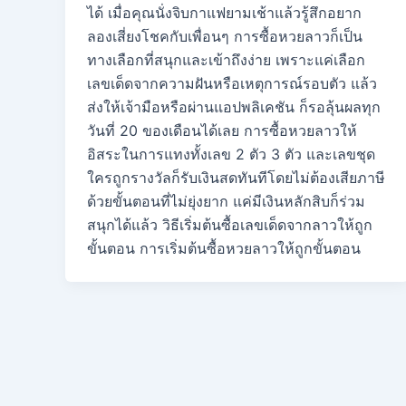
ได้ เมื่อคุณนั่งจิบกาแฟยามเช้าแล้วรู้สึกอยาก
ลองเสี่ยงโชคกับเพื่อนๆ การซื้อหวยลาวก็เป็น
ทางเลือกที่สนุกและเข้าถึงง่าย เพราะแค่เลือก
เลขเด็ดจากความฝันหรือเหตุการณ์รอบตัว แล้ว
ส่งให้เจ้ามือหรือผ่านแอปพลิเคชัน ก็รอลุ้นผลทุก
วันที่ 20 ของเดือนได้เลย การซื้อหวยลาวให้
อิสระในการแทงทั้งเลข 2 ตัว 3 ตัว และเลขชุด
ใครถูกรางวัลก็รับเงินสดทันทีโดยไม่ต้องเสียภาษี
ด้วยขั้นตอนที่ไม่ยุ่งยาก แค่มีเงินหลักสิบก็ร่วม
สนุกได้แล้ว วิธีเริ่มต้นซื้อเลขเด็ดจากลาวให้ถูก
ขั้นตอน การเริ่มต้นซื้อหวยลาวให้ถูกขั้นตอน
Post
pagination