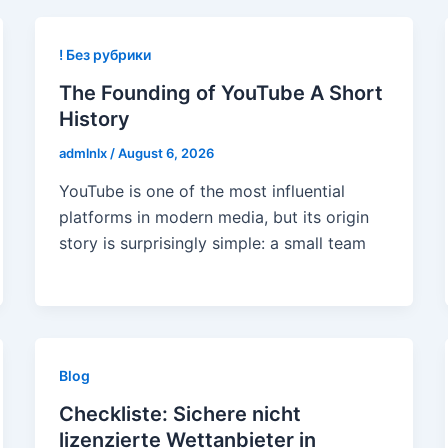
! Без рубрики
The Founding of YouTube A Short
History
admlnlx
/
August 6, 2026
YouTube is one of the most influential
platforms in modern media, but its origin
story is surprisingly simple: a small team
Blog
Checkliste: Sichere nicht
lizenzierte Wettanbieter in