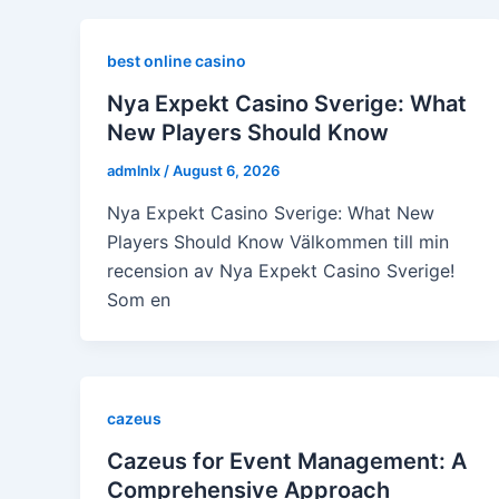
best online casino
Nya Expekt Casino Sverige: What
New Players Should Know
admlnlx
/
August 6, 2026
Nya Expekt Casino Sverige: What New
Players Should Know Välkommen till min
recension av Nya Expekt Casino Sverige!
Som en
cazeus
Cazeus for Event Management: A
Comprehensive Approach