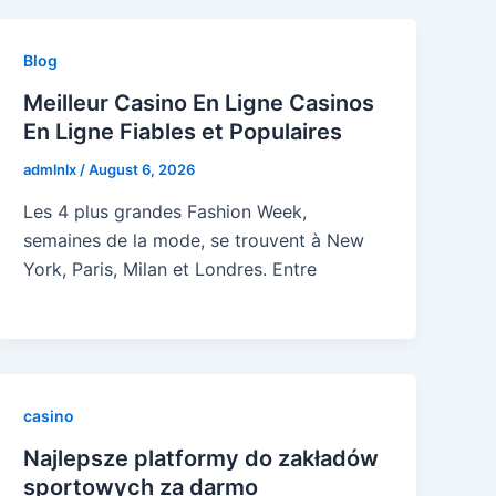
Blog
Meilleur Casino En Ligne Casinos
En Ligne Fiables et Populaires
admlnlx
/
August 6, 2026
Les 4 plus grandes Fashion Week,
semaines de la mode, se trouvent à New
York, Paris, Milan et Londres. Entre
casino
Najlepsze platformy do zakładów
sportowych za darmo