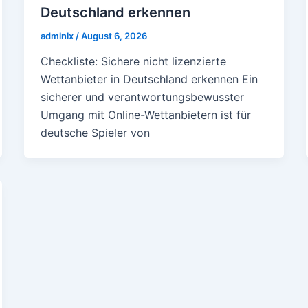
Deutschland erkennen
admlnlx
/
August 6, 2026
Checkliste: Sichere nicht lizenzierte
Wettanbieter in Deutschland erkennen Ein
sicherer und verantwortungsbewusster
Umgang mit Online-Wettanbietern ist für
deutsche Spieler von