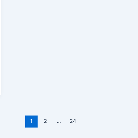
1
2
…
24