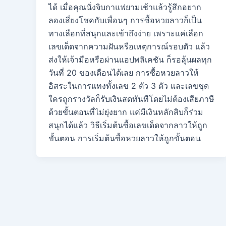
ได้ เมื่อคุณนั่งจิบกาแฟยามเช้าแล้วรู้สึกอยาก
ลองเสี่ยงโชคกับเพื่อนๆ การซื้อหวยลาวก็เป็น
ทางเลือกที่สนุกและเข้าถึงง่าย เพราะแค่เลือก
เลขเด็ดจากความฝันหรือเหตุการณ์รอบตัว แล้ว
ส่งให้เจ้ามือหรือผ่านแอปพลิเคชัน ก็รอลุ้นผลทุก
วันที่ 20 ของเดือนได้เลย การซื้อหวยลาวให้
อิสระในการแทงทั้งเลข 2 ตัว 3 ตัว และเลขชุด
ใครถูกรางวัลก็รับเงินสดทันทีโดยไม่ต้องเสียภาษี
ด้วยขั้นตอนที่ไม่ยุ่งยาก แค่มีเงินหลักสิบก็ร่วม
สนุกได้แล้ว วิธีเริ่มต้นซื้อเลขเด็ดจากลาวให้ถูก
ขั้นตอน การเริ่มต้นซื้อหวยลาวให้ถูกขั้นตอน
Post
pagination