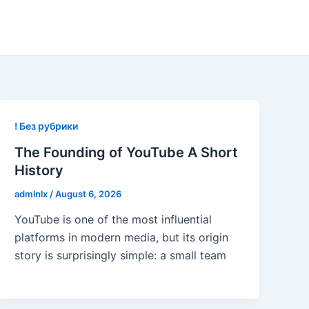
! Без рубрики
The Founding of YouTube A Short
History
admlnlx
/
August 6, 2026
YouTube is one of the most influential
platforms in modern media, but its origin
story is surprisingly simple: a small team