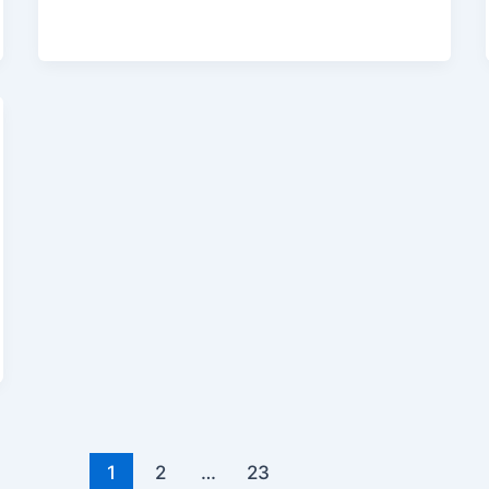
1
2
…
23