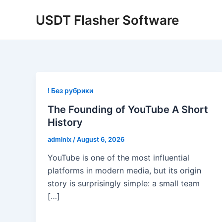
Skip
USDT Flasher Software
to
content
! Без рубрики
The Founding of YouTube A Short
History
admlnlx
/
August 6, 2026
YouTube is one of the most influential
platforms in modern media, but its origin
story is surprisingly simple: a small team
[…]