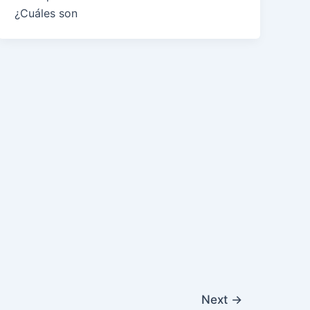
¿Cuáles son
Next
→