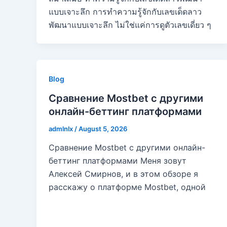
แบบเจาะลึก การทำความรู้จักกับเลขเด็ดลาว
พัฒนาแบบเจาะลึก ไม่ใช่แค่การดูตัวเลขเดี่ยว ๆ
Blog
Сравнение Mostbet с другими
онлайн-беттинг платформами
admlnlx
/
August 5, 2026
Сравнение Mostbet с другими онлайн-
беттинг платформами Меня зовут
Алексей Смирнов, и в этом обзоре я
расскажу о платформе Mostbet, одной