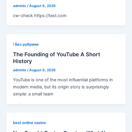
admlnlx
/
August 6, 2026
cw-check https://test.com
! Без рубрики
The Founding of YouTube A Short
History
admlnlx
/
August 6, 2026
YouTube is one of the most influential platforms in
modern media, but its origin story is surprisingly
simple: a small team
best online casino