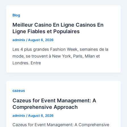
Blog
Meilleur Casino En Ligne Casinos En
Ligne Fiables et Populaires
admlnlx
/
August 6, 2026
Les 4 plus grandes Fashion Week, semaines de la
mode, se trouvent à New York, Paris, Milan et
Londres. Entre
cazeus
Cazeus for Event Management: A
Comprehensive Approach
admlnlx
/
August 6, 2026
Cazeus for Event Management: A Comprehensive