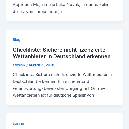
Approach Moje ime je Luka Novak, in danes želim
deliti z vami moje mnenje
Blog
Checkliste: Sichere nicht lizenzierte
Wettanbieter in Deutschland erkennen
admlnlx
/
August 6, 2026
Checkliste: Sichere nicht lizenzierte Wettanbieter in
Deutschland erkennen Ein sicherer und
verantwortungsbewusster Umgang mit Online-
Wettanbietern ist für deutsche Spieler von
casino