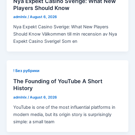
Nya Expekt Casino Sverige: What New
Players Should Know
admlnlx
/
August 6, 2026
Nya Expekt Casino Sverige: What New Players
Should Know Välkommen till min recension av Nya
Expekt Casino Sverige! Som en
! Без рубрики
The Founding of YouTube A Short
History
admlnlx
/
August 6, 2026
YouTube is one of the most influential platforms in
modern media, but its origin story is surprisingly
simple: a small team