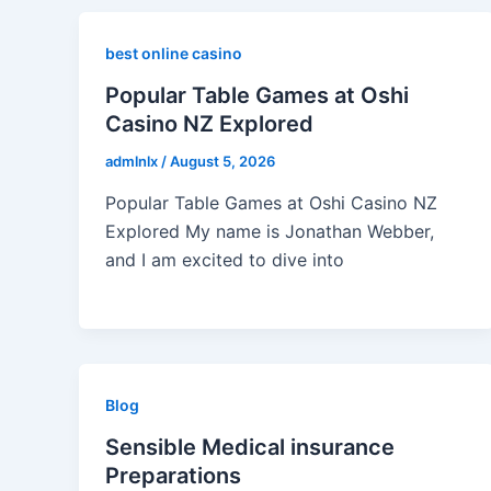
best online casino
Popular Table Games at Oshi
Casino NZ Explored
admlnlx
/
August 5, 2026
Popular Table Games at Oshi Casino NZ
Explored My name is Jonathan Webber,
and I am excited to dive into
Blog
Sensible Medical insurance
Preparations