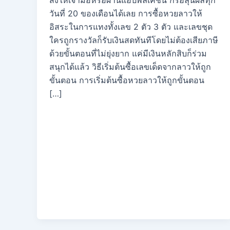
ส่งให้เจ้ามือหรือผ่านแอปพลิเคชัน ก็รอลุ้นผลทุก
วันที่ 20 ของเดือนได้เลย การซื้อหวยลาวให้
อิสระในการแทงทั้งเลข 2 ตัว 3 ตัว และเลขชุด
ใครถูกรางวัลก็รับเงินสดทันทีโดยไม่ต้องเสียภาษี
ด้วยขั้นตอนที่ไม่ยุ่งยาก แค่มีเงินหลักสิบก็ร่วม
สนุกได้แล้ว วิธีเริ่มต้นซื้อเลขเด็ดจากลาวให้ถูก
ขั้นตอน การเริ่มต้นซื้อหวยลาวให้ถูกขั้นตอน
[…]