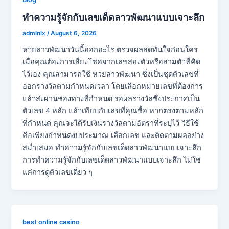
ทำความรู้จักกับเลขเด็ดลาวพัฒนาแบบเจาะลึก
admlnlx
/
August 6, 2026
หวยลาวพัฒนาวันนี้ออกอะไร ตรวจผลสดทันใจก่อนใคร
เมื่อคุณต้องการเสี่ยงโชคจากเลขสองตัวหรือสามตัวที่คิด
ไว้เอง คุณสามารถใช้ หวยลาวพัฒนา ซึ่งเป็นชุดตัวเลขที่
ออกรางวัลตามกำหนดเวลา โดยเลือกหมายเลขที่ต้องการ
แล้วส่งผ่านช่องทางที่กำหนด รอผลรางวัลซึ่งประกาศเป็น
ตัวเลข 4 หลัก แล้วเทียบกับเลขที่คุณซื้อ หากตรงตามหลัก
ที่กำหนด คุณจะได้รับเงินรางวัลตามอัตราที่ระบุไว้ วิธีใช้
คือเพียงกำหนดงบประมาณ เลือกเลข และติดตามผลอย่าง
สม่ำเสมอ ทำความรู้จักกับเลขเด็ดลาวพัฒนาแบบเจาะลึก
การทำความรู้จักกับเลขเด็ดลาวพัฒนาแบบเจาะลึก ไม่ใช่
แค่การดูตัวเลขเดี่ยว ๆ
best online casino