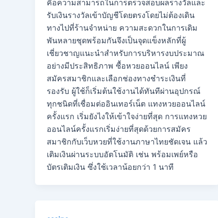
คือความสามารถในการตรวจสอบผลรางวัลและ
รับเงินรางวัลเข้าบัญชีโดยตรงโดยไม่ต้องเดิน
ทางไปที่ร้านจำหน่าย ความสะดวกในการเดิม
พันหลายชุดพร้อมกันจึงเป็นจุดแข็งหลักที่ผู้
เชี่ยวชาญแนะนำสำหรับการบริหารงบประมาณ
อย่างมีประสิทธิภาพ ซื้อหวยออนไลน์ เพียง
สมัครสมาชิกและเลือกช่องทางชำระเงินที่
รองรับ ผู้ใช้ก็เริ่มต้นใช้งานได้ทันทีผ่านอุปกรณ์
ทุกชนิดที่เชื่อมต่ออินเทอร์เน็ต แทงหวยออนไลน์
ครั้งแรก เริ่มยังไงให้เข้าใจง่ายที่สุด การแทงหวย
ออนไลน์ครั้งแรกเริ่มง่ายที่สุดด้วยการสมัคร
สมาชิกกับเว็บหวยที่ใช้งานภาษาไทยชัดเจน แล้ว
เติมเงินผ่านระบบอัตโนมัติ เช่น พร้อมเพย์หรือ
บัตรเติมเงิน ซึ่งใช้เวลาน้อยกว่า 1 นาที