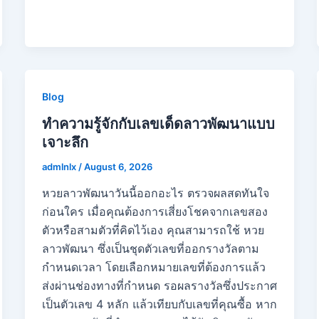
Blog
ทำความรู้จักกับเลขเด็ดลาวพัฒนาแบบ
เจาะลึก
admlnlx
/
August 6, 2026
หวยลาวพัฒนาวันนี้ออกอะไร ตรวจผลสดทันใจ
ก่อนใคร เมื่อคุณต้องการเสี่ยงโชคจากเลขสอง
ตัวหรือสามตัวที่คิดไว้เอง คุณสามารถใช้ หวย
ลาวพัฒนา ซึ่งเป็นชุดตัวเลขที่ออกรางวัลตาม
กำหนดเวลา โดยเลือกหมายเลขที่ต้องการแล้ว
ส่งผ่านช่องทางที่กำหนด รอผลรางวัลซึ่งประกาศ
เป็นตัวเลข 4 หลัก แล้วเทียบกับเลขที่คุณซื้อ หาก