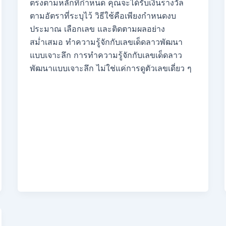
ตรงตามหลักที่กำหนด คุณจะได้รับเงินรางวัล
ตามอัตราที่ระบุไว้ วิธีใช้คือเพียงกำหนดงบ
ประมาณ เลือกเลข และติดตามผลอย่าง
สม่ำเสมอ ทำความรู้จักกับเลขเด็ดลาวพัฒนา
แบบเจาะลึก การทำความรู้จักกับเลขเด็ดลาว
พัฒนาแบบเจาะลึก ไม่ใช่แค่การดูตัวเลขเดี่ยว ๆ