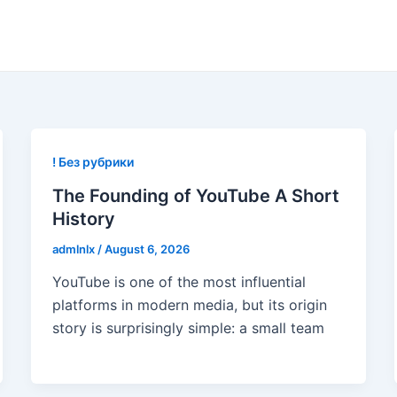
! Без рубрики
The Founding of YouTube A Short
History
admlnlx
/
August 6, 2026
YouTube is one of the most influential
platforms in modern media, but its origin
story is surprisingly simple: a small team