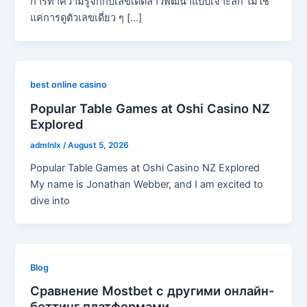
การทำความรู้จักกับเลขเด็ดลาวพัฒนาแบบเจาะลึก ไม่ใช่
แค่การดูตัวเลขเดี่ยว ๆ […]
best online casino
Popular Table Games at Oshi Casino NZ
Explored
admlnlx
/
August 5, 2026
Popular Table Games at Oshi Casino NZ Explored
My name is Jonathan Webber, and I am excited to
dive into
Blog
Сравнение Mostbet с другими онлайн-
беттинг платформами