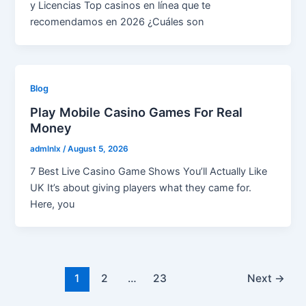
y Licencias Top casinos en línea que te
recomendamos en 2026 ¿Cuáles son
Blog
Play Mobile Casino Games For Real
Money
admlnlx
/
August 5, 2026
7 Best Live Casino Game Shows You’ll Actually Like
UK It’s about giving players what they came for.
Here, you
Post
1
2
…
23
Next
→
pagination