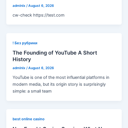
admlnlx
/
August 6, 2026
cw-check https://test.com
! Без рубрики
The Founding of YouTube A Short
History
admlnlx
/
August 6, 2026
YouTube is one of the most influential platforms in
modern media, but its origin story is surprisingly
simple: a small team
best online casino