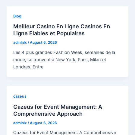
Blog
Meilleur Casino En Ligne Casinos En
Ligne Fiables et Populaires
admlnlx
/
August 6, 2026
Les 4 plus grandes Fashion Week, semaines de la
mode, se trouvent à New York, Paris, Milan et
Londres. Entre
cazeus
Cazeus for Event Management: A
Comprehensive Approach
admlnlx
/
August 6, 2026
Cazeus for Event Management: A Comprehensive