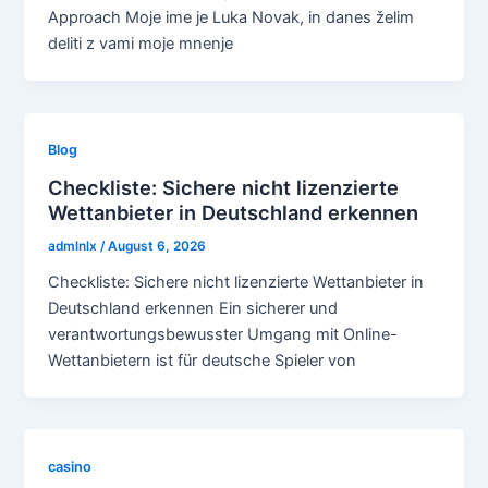
Approach Moje ime je Luka Novak, in danes želim
deliti z vami moje mnenje
Blog
Checkliste: Sichere nicht lizenzierte
Wettanbieter in Deutschland erkennen
admlnlx
/
August 6, 2026
Checkliste: Sichere nicht lizenzierte Wettanbieter in
Deutschland erkennen Ein sicherer und
verantwortungsbewusster Umgang mit Online-
Wettanbietern ist für deutsche Spieler von
casino