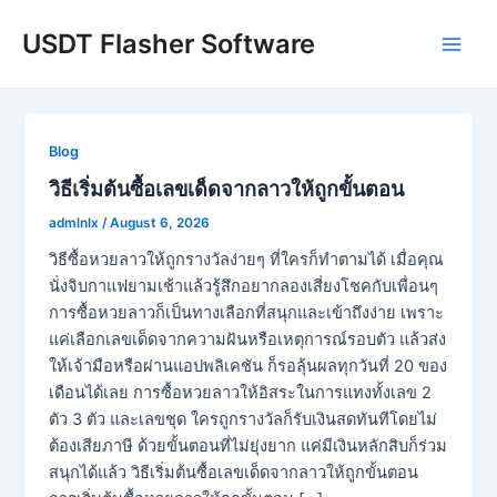
Skip
USDT Flasher Software
to
Main
content
Men
Blog
วิธีเริ่มต้นซื้อเลขเด็ดจากลาวให้ถูกขั้นตอน
admlnlx
/
August 6, 2026
วิธีซื้อหวยลาวให้ถูกรางวัลง่ายๆ ที่ใครก็ทำตามได้ เมื่อคุณ
นั่งจิบกาแฟยามเช้าแล้วรู้สึกอยากลองเสี่ยงโชคกับเพื่อนๆ
การซื้อหวยลาวก็เป็นทางเลือกที่สนุกและเข้าถึงง่าย เพราะ
แค่เลือกเลขเด็ดจากความฝันหรือเหตุการณ์รอบตัว แล้วส่ง
ให้เจ้ามือหรือผ่านแอปพลิเคชัน ก็รอลุ้นผลทุกวันที่ 20 ของ
เดือนได้เลย การซื้อหวยลาวให้อิสระในการแทงทั้งเลข 2
ตัว 3 ตัว และเลขชุด ใครถูกรางวัลก็รับเงินสดทันทีโดยไม่
ต้องเสียภาษี ด้วยขั้นตอนที่ไม่ยุ่งยาก แค่มีเงินหลักสิบก็ร่วม
สนุกได้แล้ว วิธีเริ่มต้นซื้อเลขเด็ดจากลาวให้ถูกขั้นตอน