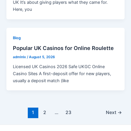
UK It’s about giving players what they came for.
Here, you
Blog
Popular UK Casinos for Online Roulette
admlnlx
/
August 5, 2026
Licensed UK Casinos 2026 Safe UKGC Online
Casino Sites A first-deposit offer for new players,
usually a deposit match (like
Post
1
2
…
23
Next
→
pagination