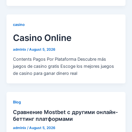
casino
Casino Online
admlnlx
/
August 5, 2026
Contents Pagos Por Plataforma Descubre más
juegos de casino gratis Escoge los mejores juegos
de casino para ganar dinero real
Blog
Сравнение Mostbet с другими онлайн-
беттинг платформами
admlnlx
/
August 5, 2026