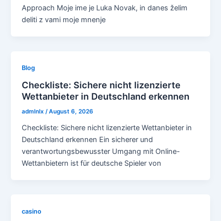
Approach Moje ime je Luka Novak, in danes želim
deliti z vami moje mnenje
Blog
Checkliste: Sichere nicht lizenzierte
Wettanbieter in Deutschland erkennen
admlnlx
/
August 6, 2026
Checkliste: Sichere nicht lizenzierte Wettanbieter in
Deutschland erkennen Ein sicherer und
verantwortungsbewusster Umgang mit Online-
Wettanbietern ist für deutsche Spieler von
casino