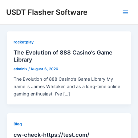
Skip
USDT Flasher Software
to
Main
content
Men
rocketplay
The Evolution of 888 Casino’s Game
Library
admlnlx
/
August 6, 2026
The Evolution of 888 Casino’s Game Library My
name is James Whitaker, and as a long-time online
gaming enthusiast, I’ve […]
Blog
cw-check-https://test.com/