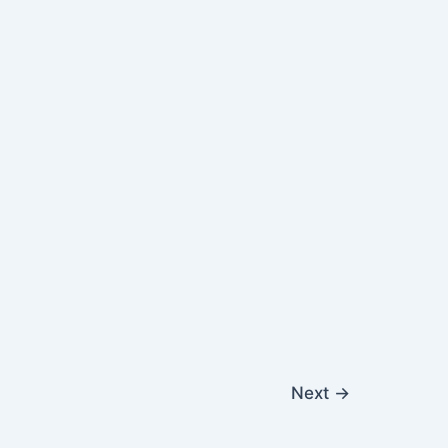
Next
→