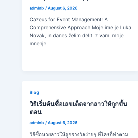
admlnlx
/
August 6, 2026
Cazeus for Event Management: A
Comprehensive Approach Moje ime je Luka
Novak, in danes želim deliti z vami moje
mnenje
Blog
วิธีเริ่มต้นซื้อเลขเด็ดจากลาวให้ถูกขั้น
ตอน
admlnlx
/
August 6, 2026
วิธีซื้อหวยลาวให้ถูกรางวัลง่ายๆ ที่ใครก็ทำตาม