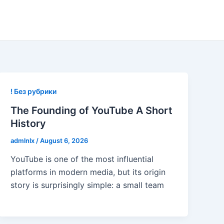
! Без рубрики
The Founding of YouTube A Short
History
admlnlx
/
August 6, 2026
YouTube is one of the most influential
platforms in modern media, but its origin
story is surprisingly simple: a small team