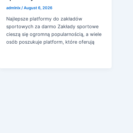
admlnlx
/
August 6, 2026
Najlepsze platformy do zakładów
sportowych za darmo Zakłady sportowe
cieszą się ogromną popularnością, a wiele
osób poszukuje platform, które oferują