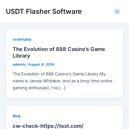
Skip
USDT Flasher Software
to
Main
content
Men
rocketplay
The Evolution of 888 Casino’s Game
Library
admlnlx
/
August 6, 2026
The Evolution of 888 Casino’s Game Library My
name is James Whitaker, and as a long-time online
gaming enthusiast, I’ve […]
Blog
cw-check-https://test.com/