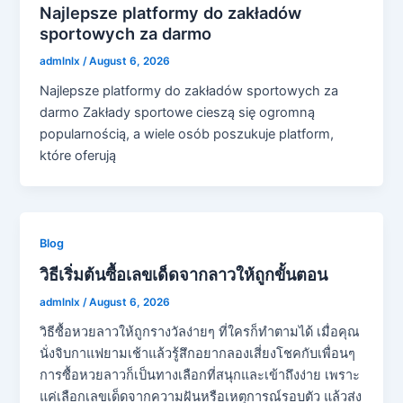
Najlepsze platformy do zakładów
sportowych za darmo
admlnlx
/
August 6, 2026
Najlepsze platformy do zakładów sportowych za
darmo Zakłady sportowe cieszą się ogromną
popularnością, a wiele osób poszukuje platform,
które oferują
Blog
วิธีเริ่มต้นซื้อเลขเด็ดจากลาวให้ถูกขั้นตอน
admlnlx
/
August 6, 2026
วิธีซื้อหวยลาวให้ถูกรางวัลง่ายๆ ที่ใครก็ทำตามได้ เมื่อคุณ
นั่งจิบกาแฟยามเช้าแล้วรู้สึกอยากลองเสี่ยงโชคกับเพื่อนๆ
การซื้อหวยลาวก็เป็นทางเลือกที่สนุกและเข้าถึงง่าย เพราะ
แค่เลือกเลขเด็ดจากความฝันหรือเหตุการณ์รอบตัว แล้วส่ง