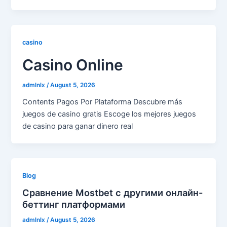
casino
Casino Online
admlnlx
/
August 5, 2026
Contents Pagos Por Plataforma Descubre más
juegos de casino gratis Escoge los mejores juegos
de casino para ganar dinero real
Blog
Сравнение Mostbet с другими онлайн-
беттинг платформами
admlnlx
/
August 5, 2026