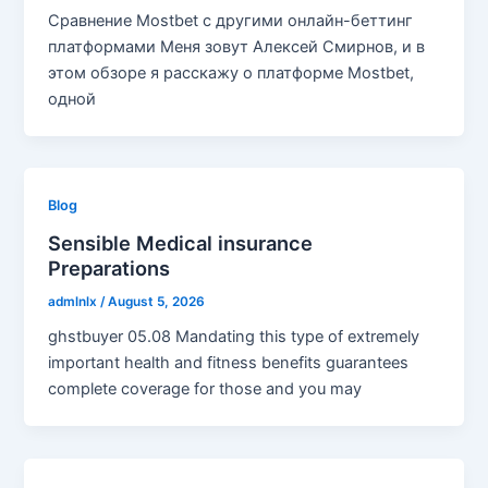
Сравнение Mostbet с другими онлайн-беттинг
платформами Меня зовут Алексей Смирнов, и в
этом обзоре я расскажу о платформе Mostbet,
одной
Blog
Sensible Medical insurance
Preparations
admlnlx
/
August 5, 2026
ghstbuyer 05.08 Mandating this type of extremely
important health and fitness benefits guarantees
complete coverage for those and you may