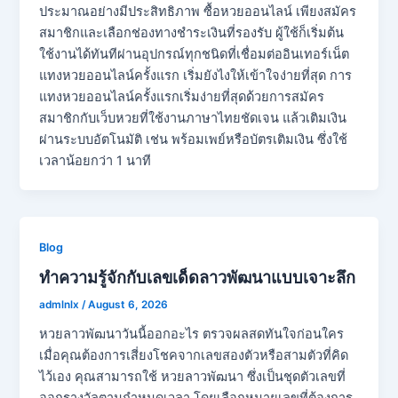
ประมาณอย่างมีประสิทธิภาพ ซื้อหวยออนไลน์ เพียงสมัคร
สมาชิกและเลือกช่องทางชำระเงินที่รองรับ ผู้ใช้ก็เริ่มต้น
ใช้งานได้ทันทีผ่านอุปกรณ์ทุกชนิดที่เชื่อมต่ออินเทอร์เน็ต
แทงหวยออนไลน์ครั้งแรก เริ่มยังไงให้เข้าใจง่ายที่สุด การ
แทงหวยออนไลน์ครั้งแรกเริ่มง่ายที่สุดด้วยการสมัคร
สมาชิกกับเว็บหวยที่ใช้งานภาษาไทยชัดเจน แล้วเติมเงิน
ผ่านระบบอัตโนมัติ เช่น พร้อมเพย์หรือบัตรเติมเงิน ซึ่งใช้
เวลาน้อยกว่า 1 นาที
Blog
ทำความรู้จักกับเลขเด็ดลาวพัฒนาแบบเจาะลึก
admlnlx
/
August 6, 2026
หวยลาวพัฒนาวันนี้ออกอะไร ตรวจผลสดทันใจก่อนใคร
เมื่อคุณต้องการเสี่ยงโชคจากเลขสองตัวหรือสามตัวที่คิด
ไว้เอง คุณสามารถใช้ หวยลาวพัฒนา ซึ่งเป็นชุดตัวเลขที่
ออกรางวัลตามกำหนดเวลา โดยเลือกหมายเลขที่ต้องการ