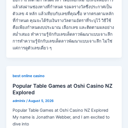
แล้วส่งผ่านช่องทางที่กำหนด รอผลรางวัลซึ่งประกาศเป็น
ตัวเลข 4 หลัก แล้วเทียบกับเลขที่คุณซื้อ หากตรงตามหลัก
ที่กำหนด คุณจะได้รับเงินรางวัลตามอัตราที่ระบุไว้ วิธีใช้
คือเพียงกำหนดงบประมาณ เลือกเลข และติดตามผลอย่าง
สม่ำเสมอ ทำความรู้จักกับเลขเด็ดลาวพัฒนาแบบเจาะลึก
การทำความรู้จักกับเลขเด็ดลาวพัฒนาแบบเจาะลึก ไม่ใช่
แค่การดูตัวเลขเดี่ยว ๆ
best online casino
Popular Table Games at Oshi Casino NZ
Explored
admlnlx
/
August 5, 2026
Popular Table Games at Oshi Casino NZ Explored
My name is Jonathan Webber, and I am excited to
dive into