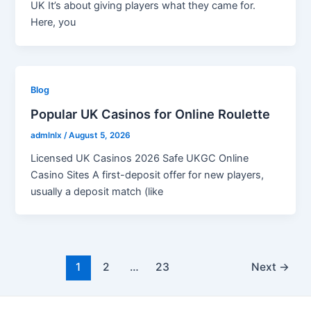
UK It’s about giving players what they came for.
Here, you
Blog
Popular UK Casinos for Online Roulette
admlnlx
/
August 5, 2026
Licensed UK Casinos 2026 Safe UKGC Online
Casino Sites A first-deposit offer for new players,
usually a deposit match (like
Post
1
2
…
23
Next
→
pagination