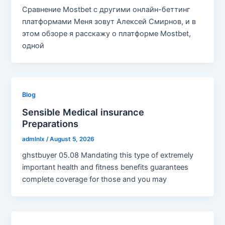
Сравнение Mostbet с другими онлайн-беттинг
платформами Меня зовут Алексей Смирнов, и в
этом обзоре я расскажу о платформе Mostbet,
одной
Blog
Sensible Medical insurance
Preparations
admlnlx
/
August 5, 2026
ghstbuyer 05.08 Mandating this type of extremely
important health and fitness benefits guarantees
complete coverage for those and you may