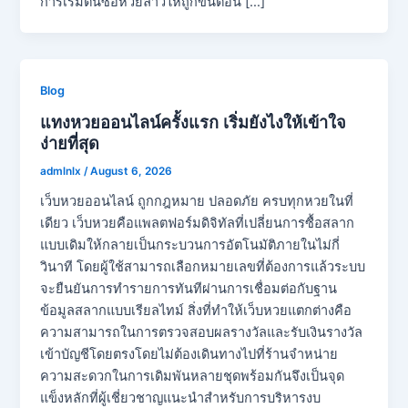
การเริ่มต้นซื้อหวยลาวให้ถูกขั้นตอน […]
Blog
แทงหวยออนไลน์ครั้งแรก เริ่มยังไงให้เข้าใจ
ง่ายที่สุด
admlnlx
/
August 6, 2026
เว็บหวยออนไลน์ ถูกกฎหมาย ปลอดภัย ครบทุกหวยในที่
เดียว เว็บหวยคือแพลตฟอร์มดิจิทัลที่เปลี่ยนการซื้อสลาก
แบบเดิมให้กลายเป็นกระบวนการอัตโนมัติภายในไม่กี่
วินาที โดยผู้ใช้สามารถเลือกหมายเลขที่ต้องการแล้วระบบ
จะยืนยันการทำรายการทันทีผ่านการเชื่อมต่อกับฐาน
ข้อมูลสลากแบบเรียลไทม์ สิ่งที่ทำให้เว็บหวยแตกต่างคือ
ความสามารถในการตรวจสอบผลรางวัลและรับเงินรางวัล
เข้าบัญชีโดยตรงโดยไม่ต้องเดินทางไปที่ร้านจำหน่าย
ความสะดวกในการเดิมพันหลายชุดพร้อมกันจึงเป็นจุด
แข็งหลักที่ผู้เชี่ยวชาญแนะนำสำหรับการบริหารงบ