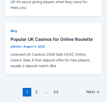
UK It’s about giving players what they came for.
Here, you
Blog
Popular UK Casinos for Online Roulette
admlnlx
/
August 5, 2026
Licensed UK Casinos 2026 Safe UKGC Online
Casino Sites A first-deposit offer for new players,
usually a deposit match (like
Post
1
2
…
23
Next
→
pagination