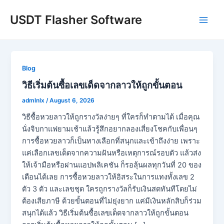
Skip
USDT Flasher Software
to
Main
content
Men
Blog
วิธีเริ่มต้นซื้อเลขเด็ดจากลาวให้ถูกขั้นตอน
admlnlx
/
August 6, 2026
วิธีซื้อหวยลาวให้ถูกรางวัลง่ายๆ ที่ใครก็ทำตามได้ เมื่อคุณ
นั่งจิบกาแฟยามเช้าแล้วรู้สึกอยากลองเสี่ยงโชคกับเพื่อนๆ
การซื้อหวยลาวก็เป็นทางเลือกที่สนุกและเข้าถึงง่าย เพราะ
แค่เลือกเลขเด็ดจากความฝันหรือเหตุการณ์รอบตัว แล้วส่ง
ให้เจ้ามือหรือผ่านแอปพลิเคชัน ก็รอลุ้นผลทุกวันที่ 20 ของ
เดือนได้เลย การซื้อหวยลาวให้อิสระในการแทงทั้งเลข 2
ตัว 3 ตัว และเลขชุด ใครถูกรางวัลก็รับเงินสดทันทีโดยไม่
ต้องเสียภาษี ด้วยขั้นตอนที่ไม่ยุ่งยาก แค่มีเงินหลักสิบก็ร่วม
สนุกได้แล้ว วิธีเริ่มต้นซื้อเลขเด็ดจากลาวให้ถูกขั้นตอน