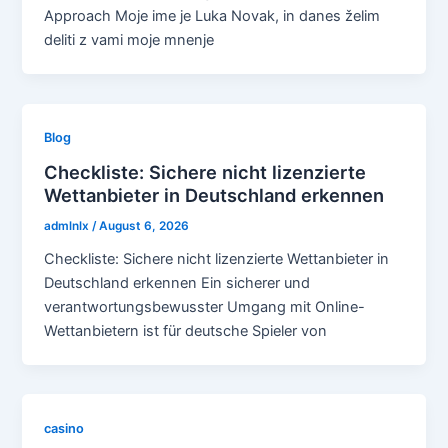
Approach Moje ime je Luka Novak, in danes želim
deliti z vami moje mnenje
Blog
Checkliste: Sichere nicht lizenzierte
Wettanbieter in Deutschland erkennen
admlnlx
/
August 6, 2026
Checkliste: Sichere nicht lizenzierte Wettanbieter in
Deutschland erkennen Ein sicherer und
verantwortungsbewusster Umgang mit Online-
Wettanbietern ist für deutsche Spieler von
casino