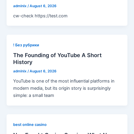
admlnlx
/
August 6, 2026
cw-check https://test.com
! Без рубрики
The Founding of YouTube A Short
History
admlnlx
/
August 6, 2026
YouTube is one of the most influential platforms in
modern media, but its origin story is surprisingly
simple: a small team
best online casino