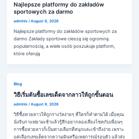
Najlepsze platformy do zakładów
sportowych za darmo
admlnlx
/
August 6, 2026
Najlepsze platformy do zakładów sportowych za
darmo Zakłady sportowe cieszą się ogromną
popularnością, a wiele osób poszukuje platform,
które oferują
Blog
วิธีเริ่มต้นซื้อเลขเด็ดจากลาวให้ถูกขั้นตอน
admlnlx
/
August 6, 2026
วิธีซื้อหวยลาวให้ถูกรางวัลง่ายๆ ที่ใครก็ทำตามได้ เมื่อคุณ
นั่งจิบกาแฟยามเช้าแล้วรู้สึกอยากลองเสี่ยงโชคกับเพื่อนๆ
การซื้อหวยลาวก็เป็นทางเลือกที่สนุกและเข้าถึงง่าย เพราะ
แค่เลือกเลขเด็ดจากความฝันหรือเหตุการณ์รอบตัว แล้วส่ง