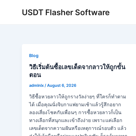
Skip
USDT Flasher Software
to
content
Blog
วิธีเริ่มต้นซื้อเลขเด็ดจากลาวให้ถูกขั้น
ตอน
admlnlx
/
August 6, 2026
วิธีซื้อหวยลาวให้ถูกรางวัลง่ายๆ ที่ใครก็ทำตาม
ได้ เมื่อคุณนั่งจิบกาแฟยามเช้าแล้วรู้สึกอยาก
ลองเสี่ยงโชคกับเพื่อนๆ การซื้อหวยลาวก็เป็น
ทางเลือกที่สนุกและเข้าถึงง่าย เพราะแค่เลือก
เลขเด็ดจากความฝันหรือเหตุการณ์รอบตัว แล้ว