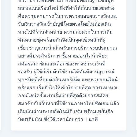
ทำรายการทันทีผ่านการเชื่อมต่อกับฐานข้อมูล
สลากแบบเรียลไทม์ สิ่งที่ทำให้เว็บหวยแตกต่าง
คือความสามารถในการตรวจสอบผลรางวัลและ
รับเงินรางวัลเข้าบัญชีโดยตรงโดยไม่ต้องเดิน
ทางไปที่ร้านจำหน่าย ความสะดวกในการเดิม
พันหลายชุดพร้อมกันจึงเป็นจุดแข็งหลักที่ผู้
เชี่ยวชาญแนะนำสำหรับการบริหารงบประมาณ
อย่างมีประสิทธิภาพ ซื้อหวยออนไลน์ เพียง
สมัครสมาชิกและเลือกช่องทางชำระเงินที่
รองรับ ผู้ใช้ก็เริ่มต้นใช้งานได้ทันทีผ่านอุปกรณ์
ทุกชนิดที่เชื่อมต่ออินเทอร์เน็ต แทงหวยออนไลน์
ครั้งแรก เริ่มยังไงให้เข้าใจง่ายที่สุด การแทงหวย
ออนไลน์ครั้งแรกเริ่มง่ายที่สุดด้วยการสมัคร
สมาชิกกับเว็บหวยที่ใช้งานภาษาไทยชัดเจน แล้ว
เติมเงินผ่านระบบอัตโนมัติ เช่น พร้อมเพย์หรือ
บัตรเติมเงิน ซึ่งใช้เวลาน้อยกว่า 1 นาที