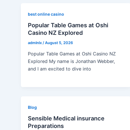
best online casino
Popular Table Games at Oshi
Casino NZ Explored
admlnlx
/
August 5, 2026
Popular Table Games at Oshi Casino NZ
Explored My name is Jonathan Webber,
and I am excited to dive into
Blog
Sensible Medical insurance
Preparations